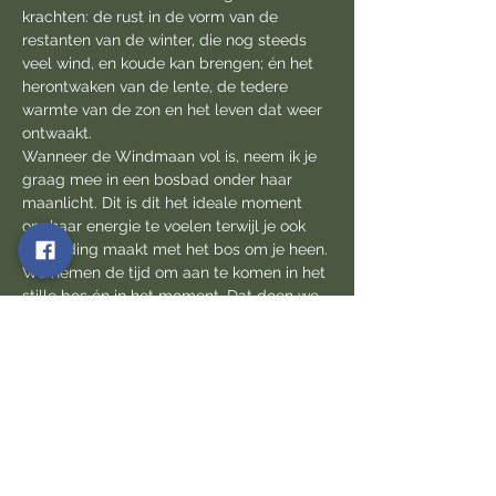
krachten: de rust in de vorm van de 
restanten van de winter, die nog steeds 
veel wind, en koude kan brengen; én het 
herontwaken van de lente, de tedere 
warmte van de zon en het leven dat weer 
ontwaakt. 
Wanneer de Windmaan vol is, neem ik je 
graag mee in een bosbad onder haar 
maanlicht. Dit is dit het ideale moment 
om haar energie te voelen terwijl je ook 
verbinding maakt met het bos om je heen.
We nemen de tijd om aan te komen in het 
stille bos én in het moment. Dat doen we 
door onze zintuigen aan te scherpen, ons 
stevig te gronden en ons ritme te 
vertragen. 
Wanneer tenslotte de nacht is gevallen 
maken we een trage wandeling en 
merken de veranderingen in het donker 
geworden bos op. We sluiten af met een 
korte maanmeditatie  of - ritueel en laten…