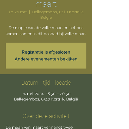
maart
zo 24 mrt
  |  
Bellegembos, 8510 Kortrijk,
België
De magie van de volle maan én het bos
komen samen in dit bosbad bij volle maan.
Registratie is afgesloten
Andere evenementen bekijken
Datum - tijd - locatie
24 mrt 2024, 18:50 – 20:50
Bellegembos, 8510 Kortrijk, België
Over deze activiteit
De maan van maart vermengt twee 