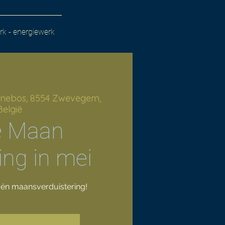
k - energiewerk
nebos, 8554 Zwevegem,
België
e Maan
ng in mei
n maansverduistering!