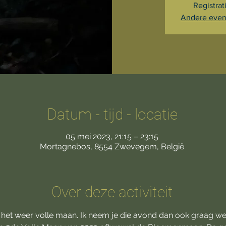
Registrat
Andere even
Datum - tijd - locatie
05 mei 2023, 21:15 – 23:15
Mortagnebos, 8554 Zwevegem, België
Over deze activiteit
het weer volle maan. Ik neem je die avond dan ook graag we