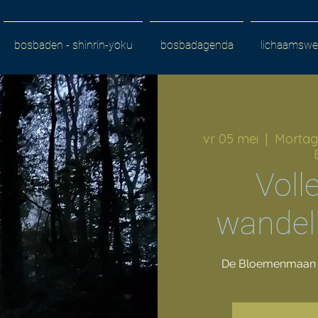
bosbaden - shinrin-yoku
bosbadagenda
lichaamswer
vr 05 mei
  |  
Mortag
Voll
wandeli
De Bloemenmaan é