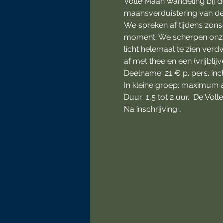
Volle Maan wandeling bij 
maansverduistering van de
We spreken af tijdens zons
moment. We scherpen onze 
licht helemaal te zien ver
af met thee en een (vrijblij
Deelname: 21 € p. pers. incl
In kleine groep: maximum a
Duur: 1,5 tot 2 uur.  De Vo
Na inschrijving…