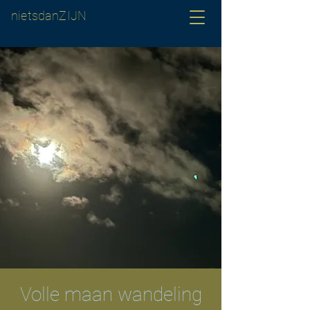
nietsdanZIJN
Volle maan wandeling