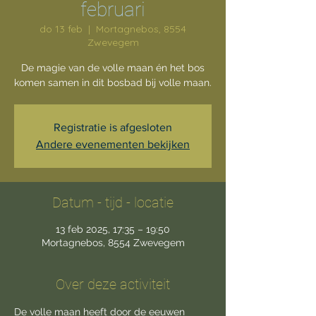
februari
do 13 feb
  |  
Mortagnebos, 8554
Zwevegem
De magie van de volle maan én het bos
komen samen in dit bosbad bij volle maan.
Registratie is afgesloten
Andere evenementen bekijken
Datum - tijd - locatie
13 feb 2025, 17:35 – 19:50
Mortagnebos, 8554 Zwevegem
Over deze activiteit
De volle maan heeft door de eeuwen 