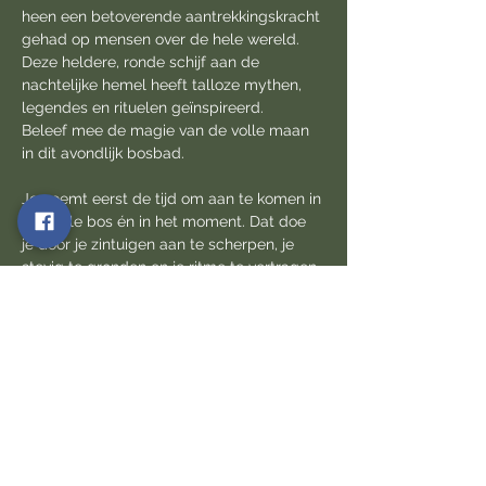
heen een betoverende aantrekkingskracht 
gehad op mensen over de hele wereld. 
Deze heldere, ronde schijf aan de 
nachtelijke hemel heeft talloze mythen, 
legendes en rituelen geïnspireerd. 
Beleef mee de magie van de volle maan 
in dit avondlijk bosbad.
Je neemt eerst de tijd om aan te komen in 
het stille bos én in het moment. Dat doe 
je door je zintuigen aan te scherpen, je 
stevig te gronden en je ritme te vertragen. 
Wanneer tenslotte de nacht is gevallen 
maak je met de groep een trage 
wandeling en merk je de veranderingen in 
het donker geworden bos op. 
Je sluit dit bosbad af door de energie van 
de volle maan volledig én bewust over en 
door je heen te laten stromen. 
Bij een kopje maanthee kan je eventueel 
je ervaring uitwisselen met de andere 