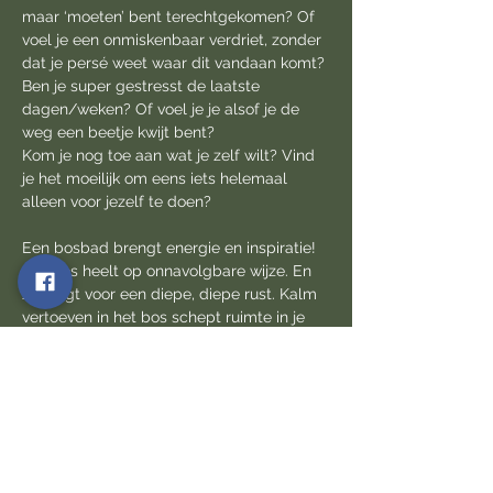
maar ‘moeten’ bent terechtgekomen? Of 
voel je een onmiskenbaar verdriet, zonder 
dat je persé weet waar dit vandaan komt? 
Ben je super gestresst de laatste 
dagen/weken? Of voel je je alsof je de 
weg een beetje kwijt bent?
Kom je nog toe aan wat je zelf wilt? Vind 
je het moeilijk om eens iets helemaal 
alleen voor jezelf te doen?
Een bosbad brengt energie en inspiratie!
Het bos heelt op onnavolgbare wijze. En 
ze zorgt voor een diepe, diepe rust. Kalm 
vertoeven in het bos schept ruimte in je 
hoofd. Het is verkwikkend en brengt je 
weer helemaal in je eigen centrum.
Laat je in slechts een paar uur begeleiden 
door het bos. En je zal voelen dat het 
overvloedige groen als snel je woelige 
gevoelens kalmeert. Het wuiven van de 