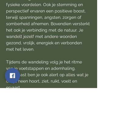
fysieke voordelen. Ook je stemming en 
perspectief ervaren een positieve boost, 
terwijl spanningen, angsten, zorgen of 
somberheid afnemen. Bovendien versterkt 
het ook je verbinding met de natuur. Je 
wandelt jezelf met andere woorden 
gezond, vrolijk, energiek en verbonden 
met het leven.
Tijdens de wandeling volg je het ritme 
van je voetstappen en ademhaling. 
Daarnaast ben je ook alert op alles wat je 
om je heen hoort, ziet, ruikt, voelt en 
ervaart. 
Op deze manier wordt wandelen 
meditatief en bewegen mindful.
Je laat alle digitale afleidingen 
achterwege, en blijft tijdens deze 
wandeling eens helemaal offline.
De route is ongeveer 5 km lang (ca. 
1u30m). Vooraf nemen we samen een 