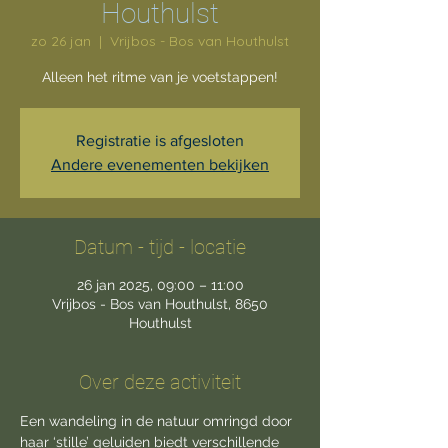
Houthulst
zo 26 jan
  |  
Vrijbos - Bos van Houthulst
Alleen het ritme van je voetstappen!
Registratie is afgesloten
Andere evenementen bekijken
Datum - tijd - locatie
26 jan 2025, 09:00 – 11:00
Vrijbos - Bos van Houthulst, 8650
Houthulst
Over deze activiteit
Een wandeling in de natuur omringd door 
haar ‘stille’ geluiden biedt verschillende 