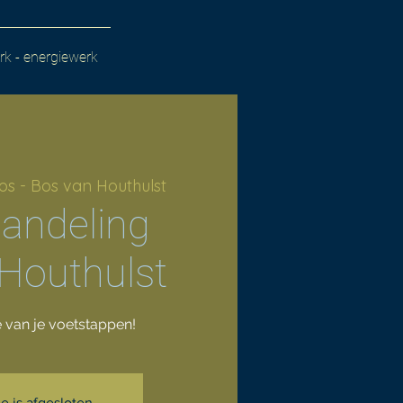
k - energiewerk
bos - Bos van Houthulst
wandeling
 Houthulst
e van je voetstappen!
ie is afgesloten