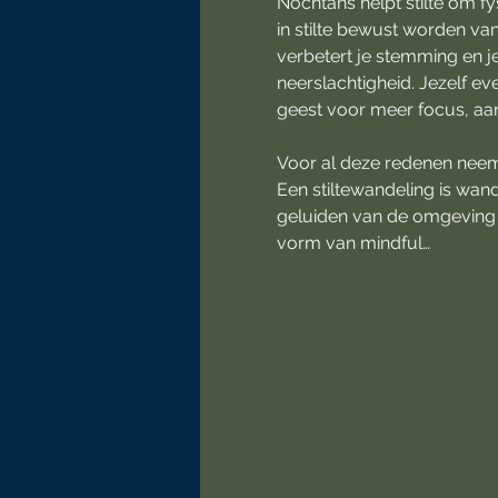
Nochtans helpt stilte om f
in stilte bewust worden van
verbetert je stemming en je
neerslachtigheid. Jezelf eve
geest voor meer focus, aand
Voor al deze redenen neem
Een stiltewandeling is wan
geluiden van de omgeving d
vorm van mindful…