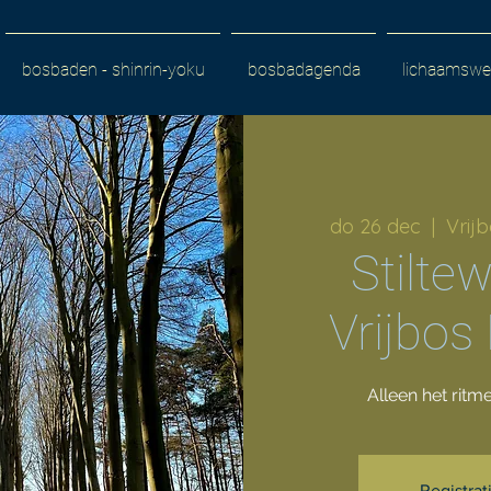
bosbaden - shinrin-yoku
bosbadagenda
lichaamswer
do 26 dec
  |  
Vrij
Stilte
Vrijbos
Alleen het ritm
Registrat