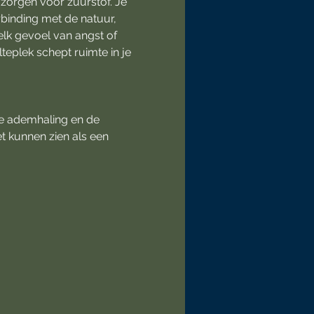
zorgen voor zuurstof. Je 
rbinding met de natuur, 
elk gevoel van angst of 
lteplek schept ruimte in je 
je ademhaling en de 
t kunnen zien als een 