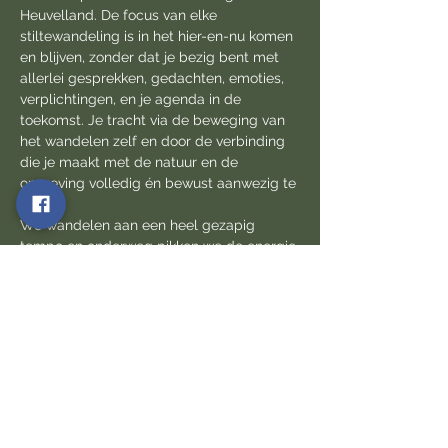
Heuvelland. De focus van elke 
stiltewandeling is in het hier-en-nu komen 
en blijven, zonder dat je bezig bent met 
allerlei gesprekken, gedachten, emoties, 
verplichtingen, en je agenda in de 
toekomst. Je tracht via de beweging van 
het wandelen zelf en door de verbinding 
die je maakt met de natuur en de 
omgeving volledig én bewust aanwezig te 
zijn! 
We wandelen aan een heel gezapig 
tempo en onderweg pikken we de energie 
in de natuur op. je maakt  dus al 
wandelend verbinding met de natuur. En 
dat doe je door in te gaan op eenvoudige 
voorstellen die ik je aanreik, uitnodigingen 
die geïnspireerd zijn op wat we doen in 
een diepgaand bosbad. 
Een stiltewandeling is een bewust 
wandeling met aandacht voor jezelf, en 
voor de beweging van het wandelen zelf 