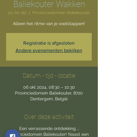
Baliekouter Wakken
zo 06 okt
  |  
Provinciedomein Baliekouter
Alleen het ritme van je voetstappen!
Registratie is afgesloten
Andere evenementen bekijken
Datum - tijd - locatie
06 okt 2024, 08:30 – 10:30
Provinciedomein Baliekouter, 8720
Dentergem, België
Over deze activiteit
Een verrassende ontdekking …
Provinciedomein Baliekouter! Naast een