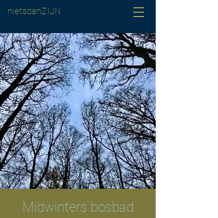
nietsdanZIJN
Midwinters bosbad