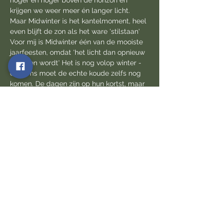
hoger en hoger boven de horizon en 
krijgen we weer meer én langer licht. 
Maar Midwinter is het kantelmoment, heel 
even blijft de zon als het ware 'stilstaan' 
Voor mij is Midwinter één van de mooiste 
jaarfeesten, omdat 'het licht dan opnieuw 
geboren wordt' Het is nog volop winter - 
en soms moet de echte koude zelfs nog 
komen. De dagen zijn op hun kortst, maar 
dat betekent tegelijk dat ze vanaf nu weer 
langzaam langer worden. De natuur in de 
winter kan even prachtig en wonderlijk zijn 
als op enig ander moment.
Een bosbad waarin je je door de 
midwinterse natuur laat uitnodigen om 
(net als de zon) eens heel even volledig 
stil te blijven staan is het mooiste 
geschenk dat je jezelf kan geven. Je laat 
je…
Meer lezen >