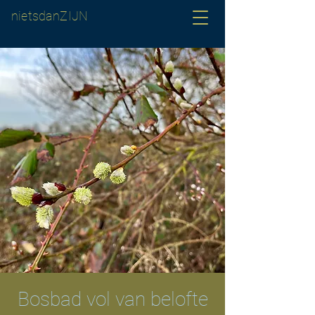
nietsdanZIJN
Bosbad vol van belofte