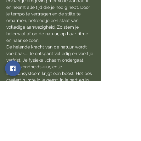
ervaart je omgeving met volle aandacht 
en neemt alle tijd die je nodig hebt. Door 
je tempo te vertragen en de stilte te 
omarmen, betreed je een staat van 
volledige aanwezigheid. Zo stem je 
helemaal af op de natuur, op haar ritme 
en haar seizoen.
De helende kracht van de natuur wordt 
voelbaar.... Je ontspant volledig en voelt je 
verfrist. Je fysieke lichaam ondergaat  
een gezondheidskuur, en je 
immuunsysteem krijgt een boost. Het bos 
creëert ruimte in je geest, in je hart en in 
je lichaam. Alles is precies zoals het moet 
zijn. Je voelt je verbonden.  En je kan bij 
de plek van stilte in jezelf waar je kunt 
luisteren naar je innerlijke stem.
Deelname: 33€ p. pers. incl. afsluitende 
bosthee en iets lekkers.
In kleine groep: maximum…