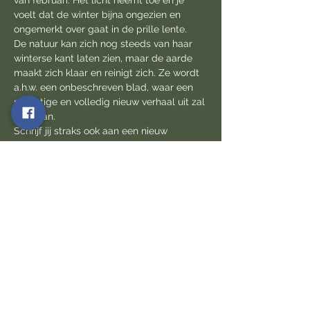
van februari. Het licht neemt toe en je 
voelt dat de winter bijna ongezien en 
ongemerkt over gaat in de prille lente. 
De natuur kan zich nog steeds van haar 
winterse kant laten zien, maar de aarde 
maakt zich klaar en reinigt zich. Ze wordt 
a.h.w. een onbeschreven blad, waar een 
prachtige en volledig nieuw verhaal uit zal 
ontstaan. 
Schrijf jij straks ook aan een nieuw 
verhaal? Maak jij ook ruimte voor wat je de 
komende maanden in de wereld wilt 
zetten?
Laat de natuur jou helpen door af te 
stemmen op de prille lente energie. Leg 
je handen op Moeder Aarde en voel het 
leven in haar buik bewegen.
Deelname: 33€ p. pers. incl. afsluitende 
bosthee en iets lekkers.
In kleine groep: maximum aantal 
deelnemers: 6 personen.