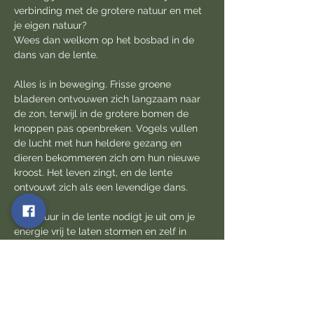
verbinding met de grotere natuur en met 
je eigen natuur?
Wees dan welkom op het bosbad in de 
dans van de lente.
Alles is in beweging. Frisse groene 
bladeren ontvouwen zich langzaam naar 
de zon, terwijl in de grotere bomen de 
knoppen pas openbreken. Vogels vullen 
de lucht met hun heldere gezang en 
dieren bekommeren zich om hun nieuwe 
kroost. Het leven zingt, en de lente 
ontvouwt zich als een levendige dans.
De natuur in de lente nodigt je uit om je 
energie vrij te laten stormen en zelf in 
beweging te komen. Ze fluistert zachtjes 
dat het tijd is om te stralen en vol 
vertrouwen je eigen ritme te volgen.
In dit bosbad stem je af op het natuurlijke 