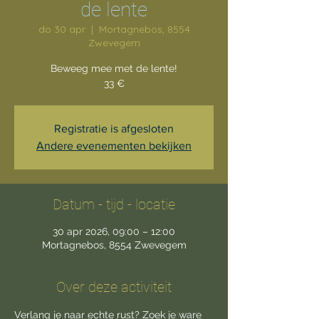
de lente
do 30 apr
  |  
Mortagnebos, 8554
Zwevegem
Beweeg mee met de lente!
33 €
Registratie is afgesloten
Andere evenementen bekijken
Datum - tijd - locatie
30 apr 2026, 09:00 – 12:00
Mortagnebos, 8554 Zwevegem
Over deze activiteit
Verlang je naar echte rust? Zoek je ware 