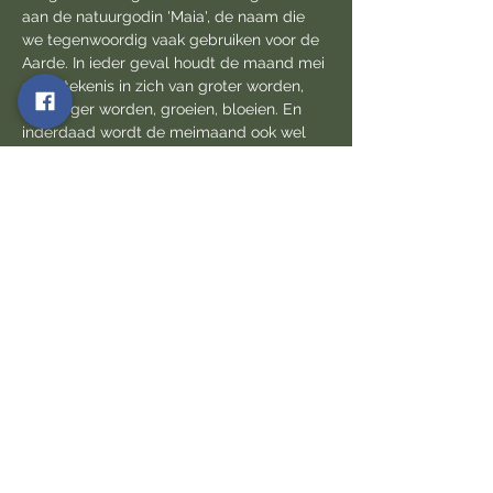
aan de natuurgodin 'Maia', de naam die 
we tegenwoordig vaak gebruiken voor de 
Aarde. In ieder geval houdt de maand mei 
de betekenis in zich van groter worden, 
krachtiger worden, groeien, bloeien. En 
inderdaad wordt de meimaand ook wel 
de bloeimaand genoemd.
Het is een krachtige maand waarin de 
natuurenergie alleen maar toeneemt. Een 
ideale maand voor een onderdompeling 
in de natuur en  meer verbinding te 
vinden, even volledig stil te staan i.p.v. 
alsmaar verder te rennen en nieuwe 
kracht en energie te putten uit al het 
bruisende leven om je heen.
Deelname: 33€ p. pers. incl. afsluitende 
bosthee en iets lekkers.
Deel dit natuurmoment