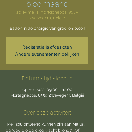
bloeimaand
za 14 mei
  |  
Mortagnebos, 8554
Zwevegem, België
Baden in de energie van groei en bloei!
Registratie is afgesloten
Andere evenementen bekijken
Datum - tijd - locatie
14 mei 2022, 09:00 – 12:00
Mortagnebos, 8554 Zwevegem, België
Over deze activiteit
'Mei' zou ontleend kunnen zijn aan Maius, 
de 'god die de groeikracht brengt'.  Of 