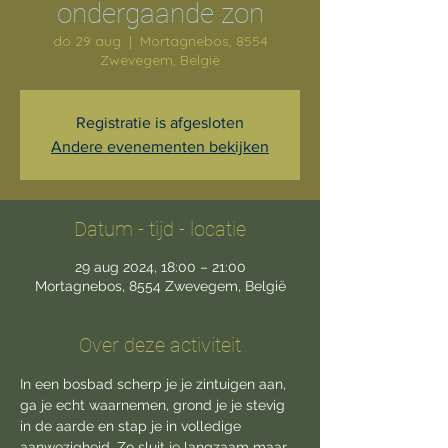
ondergaande zon
do 29 aug
  |  
Mortagnebos, 8554
Zwevegem, België
Registratie is afgesloten
Andere evenementen bekijken
Datum - tijd - locatie
29 aug 2024, 18:00 – 21:00
Mortagnebos, 8554 Zwevegem, België
Over deze activiteit
In een bosbad scherp je je zintuigen aan, 
ga je echt waarnemen, grond je je stevig 
in de aarde en stap je in volledige 
aanwezigheid. Zo sluit je langzaam maar 