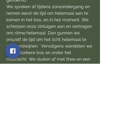
genoemd.
We spreken af tijdens zonsondergang en 
nemen eerst de tijd om helemaal aan te 
komen in het bos, en in het moment. We 
scherpen onze zintuigen aan en vertragen 
ons ritme helemaal. Dan gunnen we 
onszelf de tijd om het licht helemaal te 
zien verdwijnen.  Vervolgens wandelen we 
in het donkere bos en onder het 
maanlicht. We sluiten af met thee en een 
(vrijblijvende) uitwisseling van onze 
ervaringen.
Deelname: 21 € p. pers. incl. afsluitende 
bosthee.
In kleine groep: maximum aantal 
deelnemers: 6 personen. Duur: 1,5 tot 2 
uur.  De Volle Maan wandeling gaat door 
vanaf 2 personen. Na inschrijving ontvang 
je alle praktische informatie in je mailbox.
Deel dit natuurmoment