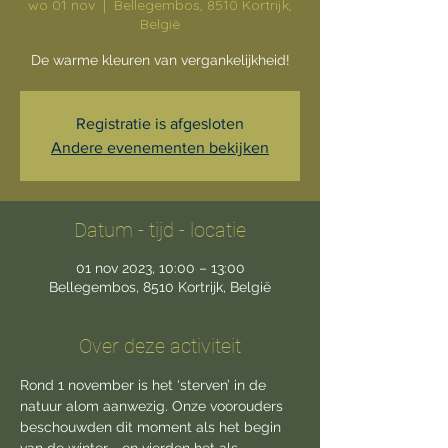
wo 01 nov
  |  
Bellegembos, 8510 Kortrijk,
België
De warme kleuren van vergankelijkheid!
Registratie is afgesloten
Andere evenementen bekijken
Datum - tijd - locatie
01 nov 2023, 10:00 – 13:00
Bellegembos, 8510 Kortrijk, België
Over deze activiteit
Rond 1 november is het ‘sterven’ in de 
natuur alom aanwezig. Onze voorouders 
beschouwden dit moment als het begin 