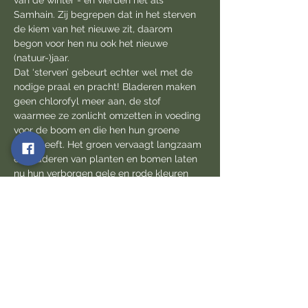
van de winter - en vierden het als 
Samhain. Zij begrepen dat in het sterven 
de kiem van het nieuwe zit, daarom 
begon voor hen nu ook het nieuwe 
(natuur-)jaar.
Dat ‘sterven’ gebeurt echter wel met de 
nodige praal en pracht! Bladeren maken 
geen chlorofyl meer aan, de stof 
waarmee ze zonlicht omzetten in voeding 
voor de boom en die hen hun groene 
kleur geeft. Het groen vervaagt langzaam 
en bladeren van planten en bomen laten 
nu hun verborgen gele en rode kleuren 
zien, voor ze los worden gelaten door de 
boom.
Terwijl de sluiter tussen ‘leven’ en ‘sterven’ 
het dunst is, hul je jezelf in dit 1 november-
bosbad in volledige aanwezigheid met 
behulp van het liefdevolle bos. De 
verborgen warme tinten kunnen jezelf aan 
je eigen innerlijke warmte herinneren. De…